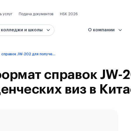
ь услуг
Подача документов
HSK 2026
 колледжи и школы
О компании
Электронный формат справок JW-202 для получения студенческих виз в Китае
ормат справок JW-2
енческих виз в Кита