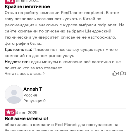
1
15 дек 2024
Крайне негативное
Отзыв на работу компании РедПланет redplanet. В этом
году появилась возможность уехать в Китай по
рекомендациям знакомых с курсов выбрали redplanet. На
сайте компании по описанию выбрали Шандонский
технический университет, описание не насторожило,
фотография была...
Достоинства:
Плюсов нет поскольку существует много
компаний на данном рынке услуг.
Недостатки:
одни минусы в компаеии всё хаотично и не
понятно кто за что отвечает.
Читать весь отзыв
4
1
Annah T
Россия
Репутация
0
5
4 сен 2025
Всё замечательно!
обратились в компанию Red Planet для поступления на
бакалавриат и успешно смогли поступить в один из вузов