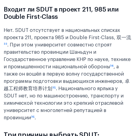
Входит ли SDUT в проект 211, 985 или
Double First-Class
Нет. SDUT отсутствует в национальных списках
проекта 211, проекта 985 и Double First-Class, 双一流
³³
. При этом университет совместно строят
правительство провинции Шаньдун и
Государственное управление КНР по науке, технике
и промышленности национальной обороны
³⁴
, а
также он вошёл в первую волну государственной
программы подготовки выдающихся инженеров, 卓
越工程师教育培养计划
³⁵
. Национального ярлыка у
SDUT нет, но по машиностроению, транспорту и
химической технологии это крепкий отраслевой
университет с многолетней репутацией в
провинции
³⁶
.
Три причины выбрать SDUT: