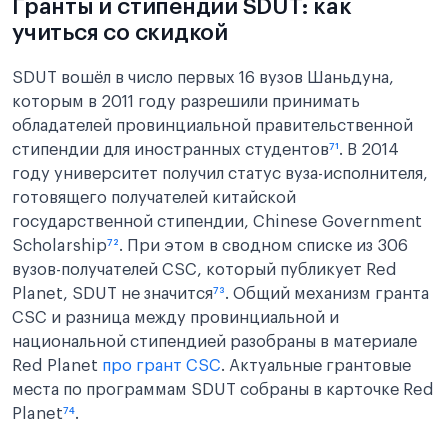
Гранты и стипендии SDUT: как
учиться со скидкой
SDUT вошёл в число первых 16 вузов Шаньдуна,
которым в 2011 году разрешили принимать
обладателей провинциальной правительственной
стипендии для иностранных студентов
⁷¹
. В 2014
году университет получил статус вуза-исполнителя,
готовящего получателей китайской
государственной стипендии, Chinese Government
Scholarship
⁷²
. При этом в сводном списке из 306
вузов-получателей CSC, который публикует Red
Planet, SDUT не значится
⁷³
. Общий механизм гранта
CSC и разница между провинциальной и
национальной стипендией разобраны в материале
Red Planet
про грант CSC
. Актуальные грантовые
места по программам SDUT собраны в карточке Red
Planet
⁷⁴
.