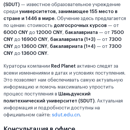
(SDUT)
— известное образовательное учреждение
среди
университетов, занимающее 155 место в
стране и 1446 в мире
. Обучение здесь предлагается
по ценам: стоимость
долгосрочных курсов
— от
6000 CNY
до
12000 CNY
,
бакалавриата
— от
7500
CNY
до
16900 CNY
,
бакалавриата (1+3)
— от
7300
CNY
до
13600 CNY
,
бакалавриата (1+4)
— от
7300
CNY
до
13600 CNY
.
Кураторы компании
Red Planet
активно следят за
всеми изменениями в датах и условиях поступления.
Это позволяет нам обеспечивать самую актуальную
информацию и помочь максимально упростить
процесс поступления в
Шаньдунский
политехнический университет (SDUT)
. Актуальная
информация и подробности доступны на
официальном сайте:
sdut.edu.cn
.
Консультация в офисе