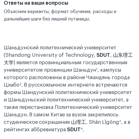
Ответы на ваши вопросы
Объясним варианты, формат обучения, расходы и
дальнейшие шаги без лишней путаницы.
Шаньдунский политехнический университет
(Shandong University of Technology,
SDUT
,
山东理工
大学
) является провинциальным государственным
университетом провинции Шаньдун
¹
, кампусы
которого расположены в районе Чжандянь города
Цзыбо
²
. В русскоязычном интернете встречаются
формы Шандунский политехнический университет
и Шаньдуньский политехнический университет, а
также перестановка Политехнический университет
Шаньдун. В самом Китае за вузом закрепилось
студенческое сокращение
山理工
, Shān Lǐgōng
³
, а в
рейтингах аббревиатура
SDUT
⁴
.