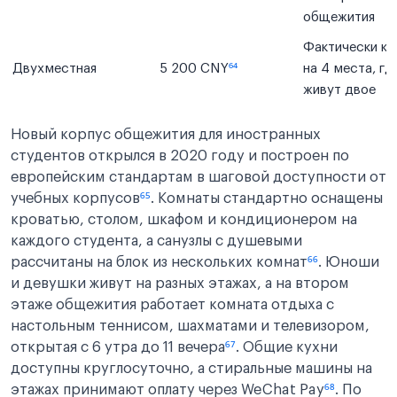
общежития
Фактически к
Двухместная
5 200 CNY
⁶⁴
на 4 места, гд
живут двое
Новый корпус общежития для иностранных
студентов открылся в 2020 году и построен по
европейским стандартам в шаговой доступности от
учебных корпусов
⁶⁵
. Комнаты стандартно оснащены
кроватью, столом, шкафом и кондиционером на
каждого студента, а санузлы с душевыми
рассчитаны на блок из нескольких комнат
⁶⁶
. Юноши
и девушки живут на разных этажах, а на втором
этаже общежития работает комната отдыха с
настольным теннисом, шахматами и телевизором,
открытая с 6 утра до 11 вечера
⁶⁷
. Общие кухни
доступны круглосуточно, а стиральные машины на
этажах принимают оплату через WeChat Pay
⁶⁸
. По