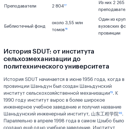
Из них 2 265 
Преподаватели
2 804
¹⁷
преподавател
Один из крупн
около 3,55 млн
Библиотечный фонд
вузовских фо
томов
¹⁸
провинции
История SDUT: от института
сельхозмеханизации до
политехнического университета
История SDUT начинается в июне 1956 года, когда в
провинции Шаньдун был создан Шаньдунский
институт сельскохозяйственной механизации
¹⁹
. К
1990 году институт вырос в более широкое
инженерное учебное заведение и получил название
Шаньдунский инженерный институт, 山东工程学院
²⁰
.
Параллельно в апреле 1998 года в самом Цзыбо было
создано ещё одно учебное заведение, Институт