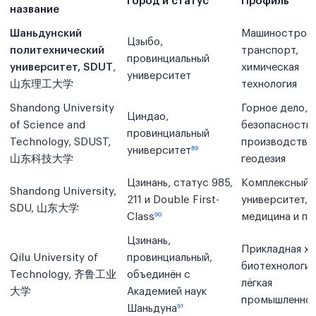
Город и статус
Профиль
название
Шаньдунский
Машиностроен
Цзыбо,
политехнический
транспорт,
провинциальный
университет, SDUT
,
химическая
университет
山东理工大学
технология
Shandong University
Горное дело,
Циндао,
of Science and
безопасность
провинциальный
Technology, SDUST,
производства,
университет
⁸⁹
山东科技大学
геодезия
Цзинань, статус 985,
Комплексный
Shandong University,
211 и Double First-
университет,
SDU, 山东大学
Class
⁹⁰
медицина и пр
Цзинань,
Прикладная хи
Qilu University of
провинциальный,
биотехнологии
Technology, 齐鲁工业
объединён с
лёгкая
大学
Академией наук
промышленно
Шаньдуна
⁹¹