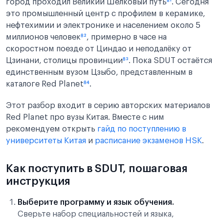
город проходил Великий Шёлковый путь
⁸¹
. Сегодня
это промышленный центр с профилем в керамике,
нефтехимии и электронике и населением около 5
миллионов человек
⁸²
, примерно в часе на
скоростном поезде от Циндао и неподалёку от
Цзинани, столицы провинции
⁸³
. Пока SDUT остаётся
единственным вузом Цзыбо, представленным в
каталоге Red Planet
⁸⁴
.
Этот разбор входит в серию авторских материалов
Red Planet про вузы Китая. Вместе с ним
рекомендуем открыть
гайд по поступлению в
университеты Китая
и
расписание экзаменов HSK
.
Как поступить в SDUT, пошаговая
инструкция
Выберите программу и язык обучения.
Сверьте набор специальностей и языка,