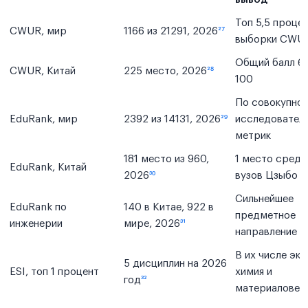
Топ 5,5 проце
CWUR, мир
1166 из 21291, 2026
²⁷
выборки CWU
Общий балл 69
CWUR, Китай
225 место, 2026
²⁸
100
По совокупно
EduRank, мир
2392 из 14131, 2026
²⁹
исследовател
метрик
181 место из 960,
1 место среди
EduRank, Китай
2026
³⁰
вузов Цзыбо
Сильнейшее
EduRank по
140 в Китае, 922 в
предметное
инженерии
мире, 2026
³¹
направление 
В их числе эко
5 дисциплин на 2026
ESI, топ 1 процент
химия и
год
³²
материаловед