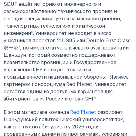
SDUT ведёт историю от инженерного и
сельскохозяйственно-технического профиля и
сегодня специализируется на машиностроении,
транспортных технологиях и химической
инженерии
⁶
. Университет не входит в число
участников проектов 211, 985 или Double First-Class,
双一流
⁷
, но имеет статус ключевого вуза провинции
Шаньдун, который совместно поддерживают
правительство провинции и Государственное
управление КНР по науке, технике и
промышленности национальной обороны
⁸
. Являясь
партнёром консорциума Red Planet, университет
остаётся одним из доступных вариантов для
абитуриентов из России и стран СНГ
⁹
.
В этом материале команда
Red Planet
разбирает
Шаньдунский политехнический университет так,
как это нужно абитуриенту 2026 года: с
проверенными ценами по программам, условиями