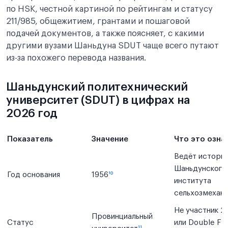
по HSK, честной картиной по рейтингам и статусу
211/985, общежитием, грантами и пошаговой
подачей документов, а также поясняет, с какими
другими вузами Шаньдуна SDUT чаще всего путают
из-за похожего перевода названия.
Шаньдунский политехнический
университет (SDUT) в цифрах на
2026 год
Показатель
Значение
Что это озна
Ведёт истори
Шаньдунского
Год основания
1956
¹⁰
института
сельхозмехан
Не участник 21
Провинциальный
Статус
или Double Fir