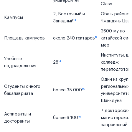
университет
¹¹
Class
2, Восточный и
Оба в районе
Кампусы
Западный
¹²
Чжандянь Цзы
3600 му по
Площадь кампусов
около 240 гектаров
¹³
китайской сис
мер
Институты, шк
Учебные
28
¹⁴
колледж
подразделения
переподготов
Один из крупн
Студенты очного
региональных
более 35 000
¹⁵
бакалавриата
университето
Шаньдуна
7 докторских 
Аспиранты и
более 6 100
¹⁶
магистерских
докторанты
направлений