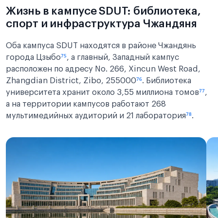
Жизнь в кампусе SDUT: библиотека,
спорт и инфраструктура Чжандяня
Оба кампуса SDUT находятся в районе Чжандянь
города Цзыбо
⁷⁵
, а главный, Западный кампус
расположен по адресу No. 266, Xincun West Road,
Zhangdian District, Zibo, 255000
⁷⁶
. Библиотека
университета хранит около 3,55 миллиона томов
⁷⁷
,
а на территории кампусов работают 268
мультимедийных аудиторий и 21 лаборатория
⁷⁸
.