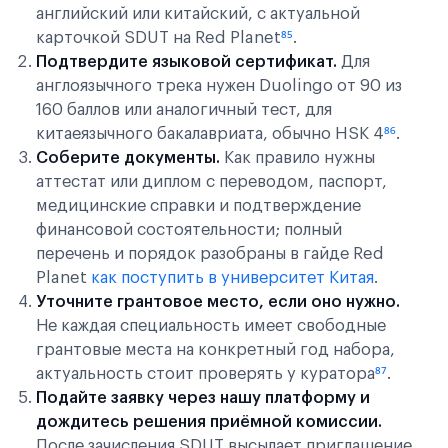
английский или китайский, с актуальной
карточкой SDUT на Red Planet
⁸⁵
.
Подтвердите языковой сертификат.
Для
англоязычного трека нужен Duolingo от 90 из
160 баллов или аналогичный тест, для
китаеязычного бакалавриата, обычно HSK 4
⁸⁶
.
Соберите документы.
Как правило нужны
аттестат или диплом с переводом, паспорт,
медицинские справки и подтверждение
финансовой состоятельности; полный
перечень и порядок разобраны в гайде Red
Planet
как поступить в университет Китая
.
Уточните грантовое место, если оно нужно.
Не каждая специальность имеет свободные
грантовые места на конкретный год набора,
актуальность стоит проверять у куратора
⁸⁷
.
Подайте заявку через нашу платформу и
дождитесь решения приёмной комиссии.
После зачисления SDUT высылает приглашение